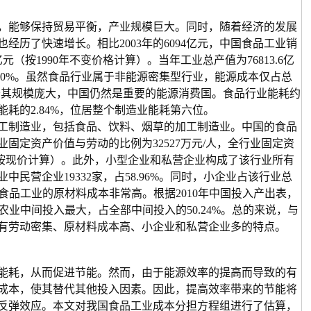
，能够保持贸易平衡，产业规模巨大。同时，随着经济的发展
也经历了快速增长。相比
2003
年的
6094
亿元，中国食品工业销
亿元（按
1990
年不变价格计算）。当年工业总产值为
76813.6
亿
10%
。虽然食品行业属于非能源密集型行业，能源成本仅占总
于其规模庞大，中国仍然是重要的能源消费国。食品行业能耗约
能耗的
2.84%
，位居整个制造业能耗第六位。
工制造业，包括食品、饮料、烟草的加工制造业。中国的食品
业固定资产价值与劳动的比例为
32527
万元
/
人，全行业固定资
按现价计算）。此外，小型企业和私营企业构成了该行业所有
业中民营企业
19332
家，占
58.96%
。同时，小企业占该行业总
食品工业的原材料成本非常高。根据
2010
年中国投入产出表，
农业中间投入最大，占全部中间投入的
50.24%
。总的来说，与
有劳动密集、原材料成本高、小企业和私营企业多的特点。
能耗，从而促进节能。然而，由于能源效率的提高而导致的有
成本，使其替代其他投入因素。因此，提高效率带来的节能将
反弹效应。本文对我国食品工业成本分担方程组进行了估算，