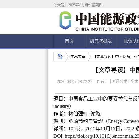
今天是：2026年8月6日 星期四
首页
研究院概况
师资队
学术文章
【文章导读】中国食品工业
【文章导读】中
2020-03-07 08:22:22
作者：
所属分类：
学术
题目：中国食品工业中的要素替代与反
industry
）
作者：林伯强
*
，谢璇
期刊：能源节约与管理（
Energy Conver
详细：
105
卷，
2015
年
11
月
15
日，
20-29
DOI: https://doi.org/10.1016/j.enconman.2