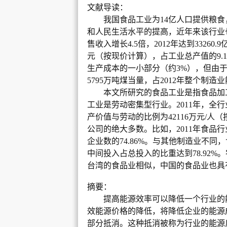
文献导读：
我国食品工业为
14
亿人口提供粮食
和人民生活水平的提高，近年来该行业
售收入增长
4.5
倍，
2012
年达到
33260.9
元（按现价计算），占工业总产值的
9.
生产成本的一小部分（约
3%
），但由
5795
万吨煤当量，占
2012
年整个制造业
本文所研究的食品工业是指食品加
工业是劳动密集型行业。
2011
年，全行
产价值与劳动的比例为
42116
万元
/
人（
公司的绝大多数。比如，
2011
年食品行
企业数的
74.86%
。与其他制造业不同，
中间投入占总投入的比重达到
78.92%
。
台湾的食品业相似，中国的食品业也具
摘要：
提高能源效率可以降低一个行业的
效能源价格的降低，将降低企业的能源
部分抵消。这种抵消被称为行业的能源