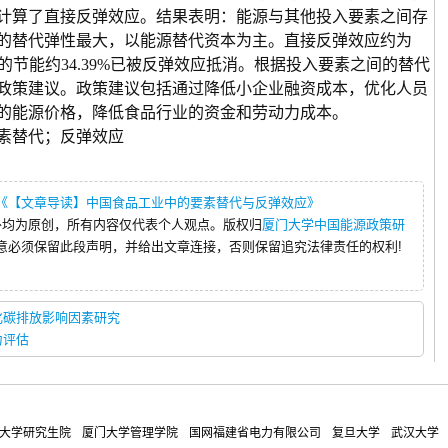
计算了直接反弹效应。结果表明：能源与其他投入要素之间存
的替代弹性最大，以能源替代资本为主。直接反弹效应约为
的节能约
34.39%
已被反弹效应抵消。根据投入要素之间的替代
政策建议。政策建议包括通过降低小企业融资成本，优化人员
的能源价格，降低食品行业的资金和劳动力成本。
素替代；反弹效应
《【文章导读】中国食品工业中的要素替代与反弹效应》
外均为原创，所有内容仅代表个人观点。版权归
厦门大学中国能源政策研
意必须保留此段声明，并给出文章连接，否则保留追究法律责任的权利!
化碳排放影响因素研究
力评估
大学研究生院
厦门大学管理学院
国网福建省电力有限公司
复旦大学
武汉大学